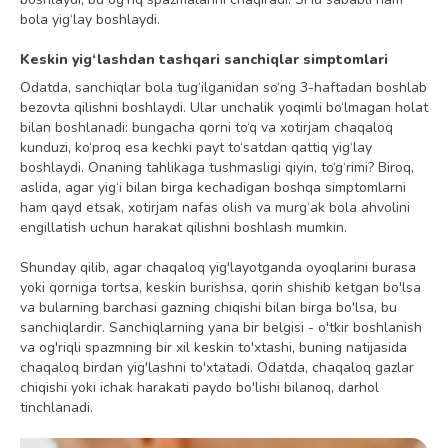
bola yig‘lay boshlaydi.
Keskin yig‘lashdan tashqari sanchiqlar simptomlari
Odatda, sanchiqlar bola tug‘ilganidan so‘ng 3-haftadan boshlab
bezovta qilishni boshlaydi. Ular unchalik yoqimli bo‘lmagan holat
bilan boshlanadi: bungacha qorni to‘q va xotirjam chaqaloq
kunduzi, ko‘proq esa kechki payt to‘satdan qattiq yig‘lay
boshlaydi. Onaning tahlikaga tushmasligi qiyin, to‘g‘rimi? Biroq,
aslida, agar yig‘i bilan birga kechadigan boshqa simptomlarni
ham qayd etsak, xotirjam nafas olish va murg‘ak bola ahvolini
engillatish uchun harakat qilishni boshlash mumkin.
Shunday qilib, agar chaqaloq yig'layotganda oyoqlarini burasa
yoki qorniga tortsa, keskin burishsa, qorin shishib ketgan bo'lsa
va bularning barchasi gazning chiqishi bilan birga bo'lsa, bu
sanchiqlardir. Sanchiqlarning yana bir belgisi - o'tkir boshlanish
va og'riqli spazmning bir xil keskin to'xtashi, buning natijasida
chaqaloq birdan yig'lashni to'xtatadi. Odatda, chaqaloq gazlar
chiqishi yoki ichak harakati paydo bo'lishi bilanoq, darhol
tinchlanadi.