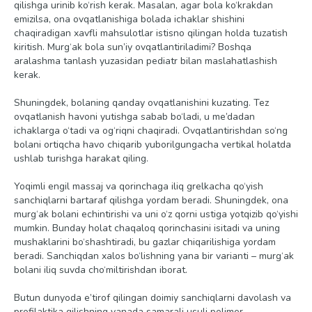
qilishga urinib ko‘rish kerak. Masalan, agar bola ko‘krakdan
emizilsa, ona ovqatlanishiga bolada ichaklar shishini
chaqiradigan xavfli mahsulotlar istisno qilingan holda tuzatish
kiritish. Murg‘ak bola sun’iy ovqatlantiriladimi? Boshqa
aralashma tanlash yuzasidan pediatr bilan maslahatlashish
kerak.
Shuningdek, bolaning qanday ovqatlanishini kuzating. Tez
ovqatlanish havoni yutishga sabab bo‘ladi, u me’dadan
ichaklarga o‘tadi va og‘riqni chaqiradi. Ovqatlantirishdan so‘ng
bolani ortiqcha havo chiqarib yuborilgungacha vertikal holatda
ushlab turishga harakat qiling.
Yoqimli engil massaj va qorinchaga iliq grelkacha qo‘yish
sanchiqlarni bartaraf qilishga yordam beradi. Shuningdek, ona
murg‘ak bolani echintirishi va uni o‘z qorni ustiga yotqizib qo‘yishi
mumkin. Bunday holat chaqaloq qorinchasini isitadi va uning
mushaklarini bo‘shashtiradi, bu gazlar chiqarilishiga yordam
beradi. Sanchiqdan xalos bo‘lishning yana bir varianti – murg‘ak
bolani iliq suvda cho‘miltirishdan iborat.
Butun dunyoda e’tirof qilingan doimiy sanchiqlarni davolash va
profilaktika qilishning yanada samarali usuli polimer