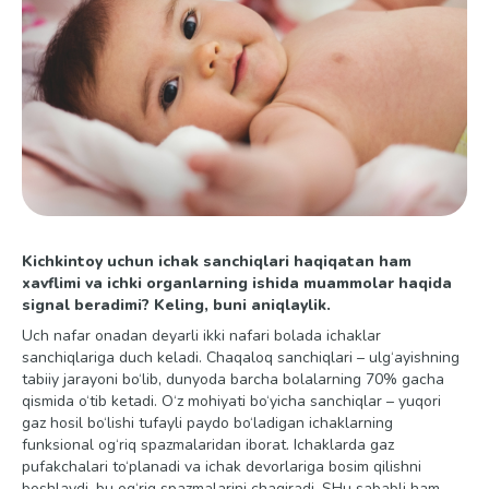
Kichkintoy uchun ichak sanchiqlari haqiqatan ham
xavflimi va ichki organlarning ishida muammolar haqida
signal beradimi? Keling, buni aniqlaylik.
Uch nafar onadan deyarli ikki nafari bolada ichaklar
sanchiqlariga duch keladi. Chaqaloq sanchiqlari – ulg‘ayishning
tabiiy jarayoni bo‘lib, dunyoda barcha bolalarning 70% gacha
qismida o‘tib ketadi. O‘z mohiyati bo‘yicha sanchiqlar – yuqori
gaz hosil bo‘lishi tufayli paydo bo‘ladigan ichaklarning
funksional og‘riq spazmalaridan iborat. Ichaklarda gaz
pufakchalari to‘planadi va ichak devorlariga bosim qilishni
boshlaydi, bu og‘riq spazmalarini chaqiradi. SHu sababli ham