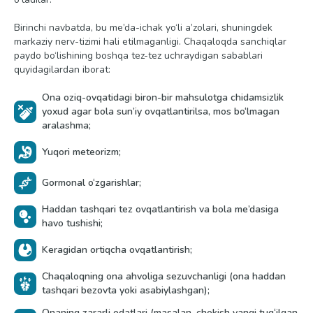
Birinchi navbatda, bu me’da-ichak yo‘li a’zolari, shuningdek
markaziy nerv-tizimi hali etilmaganligi. Chaqaloqda sanchiqlar
paydo bo‘lishining boshqa tez-tez uchraydigan sabablari
quyidagilardan iborat:
Ona oziq-ovqatidagi biron-bir mahsulotga chidamsizlik
yoxud agar bola sun’iy ovqatlantirilsa, mos bo‘lmagan
aralashma;
Yuqori meteorizm;
Gormonal o‘zgarishlar;
Haddan tashqari tez ovqatlantirish va bola me’dasiga
havo tushishi;
Keragidan ortiqcha ovqatlantirish;
Chaqaloqning ona ahvoliga sezuvchanligi (ona haddan
tashqari bezovta yoki asabiylashgan);
Onaning zararli odatlari (masalan, chekish yangi tug‘ilgan