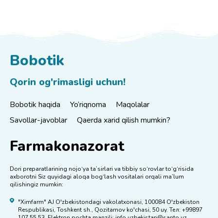
Bobotik
Qorin og'rimasligi uchun!
Bobotik haqida
Yo‘riqnoma
Maqolalar
Savollar-javoblar
Qaerda xarid qilish mumkin?
Farmakonazorat
Dori preparatlarining nojo‘ya ta’sirlari va tibbiy so‘rovlar to‘g‘risida
axborotni Siz quyidagi aloqa bog‘lash vositalari orqali ma’lum
qilishingiz mumkin:
"Ximfarm" AJ O'zbekistondagi vakolatxonasi, 100084 O'zbekiston
Respublikasi, Toshkent sh., Qozitarnov ko'chasi, 50 uy. Тел: +99897
107 55 53. Elektron pochta manzili: info.uzbekistan@santo.uz