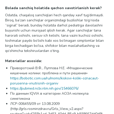
Bolada sanchiq holatida qachon xavotirlanish kerak?
Odatda, chaqaloq sanchiqlari hech qanday xavf tug‘dirmaydi.
Biroq, ba’zan sanchiqlar organizmdagi buzilishlar to‘g‘risida
“signal” beradi, bunday holatda darhol pediatrga davolashni
buyurishi uchun murojaat qilish kerak. Agar sanchiqlar tana
harorati oshishi, sersuv ich kelishi, tana vazni kuchsiz oshishi,
toshmalar paydo bo‘lishi kabi xos bo‘lmagan simptomlar bilan
birga kechadigan bo‘lsa, shifokor bilan maslahatlashing va
qo‘shimcha tekshiruvlardan o‘ting.
Materiallar asosida:
Приворотский В.Ф., Луппова Н.Е. «Младенческие
кишечные колики: проблема и пути решения»
https://bobotic.com.ua/ru/moms/kiskovi-koliki-oznacaut-
porusenna-vnutrisnih-organiv
https://pubmed.ncbi.nlm.nih.gov/15466076/
По данным IQVIA в категории AO3A молекула
симетикона
ЛСР-006455/09 от 13.08.2009
(http://grls.rosminzdrav.ru/Grls_View_v2.aspx?
routingGuid=f255b1ad-3d53-40dd-85a9-b938667dd0d9)