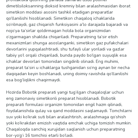
dimetilsiloksanning dioksid kremniy bilan aralashmasidan iborat
simetikon moddasi asosini tashkil etadigan preparatlar
qo‘llanilishi hisoblanadi. Simetikon chaqaloq ichaklarida
so‘rilmaydi, gaz chiqarish funksiyasini a’lo darajada bajaradi va
nojo‘ya ta’sirlar qoldirmagan holda bola organizmidan
o‘zgarmagan shaklda chiqariladi. Preparatning ta’sir etish
mexanizmlari shunga asoslanganki, simetikon gaz pufakchalari
devorlarini yupqalashtiradi, shu tufayli ular yoriladi va gazlar
tabiiy yo‘l orqali chiqariladi, bunda paydo bo‘lgan suyuqlik esa
ichaklar devorlari tomonidan singdirib olinadi. Eng muhimi,
preparat ta’siri u ichaklarga tushganidan so‘ng aynan bir necha
daqiqadan keyin boshlanadi, uning doimiy ravishda qo‘llanilishi
esa bog‘liqlikni chaqirmaydi.
Hozirda Bobotik preparati yangi tug‘ilgan chaqaloqlar uchun
eng zamonaviy simetikonli preparat hisoblanadi. Bobotik
preparati formulasi organizm tomonidan engil hazm qilinadi,
foydalanishda qulay va qand moddasini saqlamaydi. Tomchilarni
suv yoki ko‘krak suti bilan aralashtirish, aralashmaga qo‘shish
yoki ko‘krakdan emizish vaqtida emchak uchiga tomizish mumkin.
Chaqaloqda sanchiq xurujidan saqlanish uchun preparatning
bor-yo‘g‘i 16 tomchisi etarli bo‘ladi.