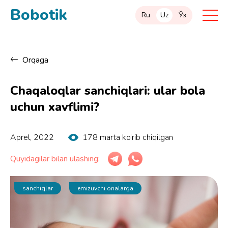
Bobotik
Ru
Uz
Ўз
Orqaga
Chaqaloqlar sanchiqlari: ular bola
uchun xavflimi?
Aprel, 2022
178 marta ko‘rib chiqilgan
Quyidagilar bilan ulashing:
sanchiqlar
emizuvchi onalarga