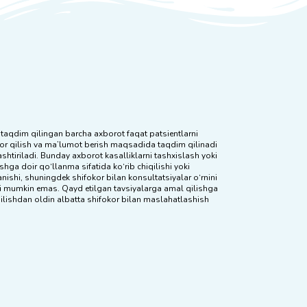
taqdim qilingan barcha axborot faqat patsientlarni
or qilish va ma’lumot berish maqsadida taqdim qilinadi
ashtiriladi. Bunday axborot kasalliklarni tashxislash yoki
hga doir qo‘llanma sifatida ko‘rib chiqilishi yoki
nishi, shuningdek shifokor bilan konsultatsiyalar o‘rnini
i mumkin emas. Qayd etilgan tavsiyalarga amal qilishga
ilishdan oldin albatta shifokor bilan maslahatlashish