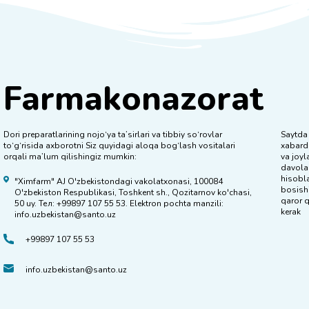
Farmakonazorat
Dori preparatlarining nojo‘ya ta’sirlari va tibbiy so‘rovlar
Saytda 
to‘g‘risida axborotni Siz quyidagi aloqa bog‘lash vositalari
xabard
orqali ma’lum qilishingiz mumkin:
va joyl
davolas
hisobla
"Ximfarm" AJ O'zbekistondagi vakolatxonasi, 100084
bosish
O'zbekiston Respublikasi, Toshkent sh., Qozitarnov ko'chasi,
qaror q
50 uy. Тел: +99897 107 55 53. Elektron pochta manzili:
kerak
info.uzbekistan@santo.uz
+99897 107 55 53
info.uzbekistan@santo.uz