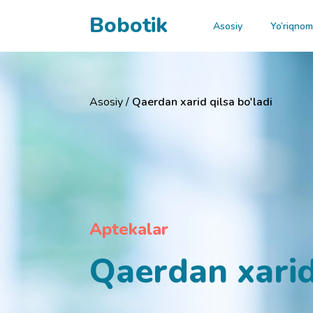
Bobotik
Asosiy
Yo‘riqno
Asosiy /
Qaerdan xarid qilsa bo'ladi
Aptekalar
Qaerdan xarid