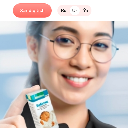
Xarid qilish
Ru
Uz
Ўз