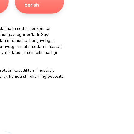
berish
isida ma’lumotlar dorixonalar
uchun javobgar bo‘ladi. Sayt
stlari mazmuni uchun javobgar
flanayotgan mahsulotlarni mustaqil
vat sifatida talqin qilinmasligi
rotdan kasalliklarni mustaqil
kerak hamda shifokorning bevosita