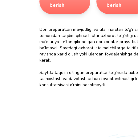
berish
berish
Dori preparatlari mavjudligi va ular narxlari to‘g‘r
tomonidan taqdim qilinadi, ular axborot to‘g‘riligi 
ma’muriyati e’lon qilinadigan dorixonalar prays-li
bo‘lmaydi. Saytdagi axborot iste’molchilarga ta’ri
ravishda xarid qilish yoki ulardan foydalanishga da’
kerak.
Saytda taqdim qilingan preparatlar to‘g‘risida axbo
tashxislash va davolash uchun foydalanilmasligi 
konsultatsiyasi o‘rnini bosolmaydi.