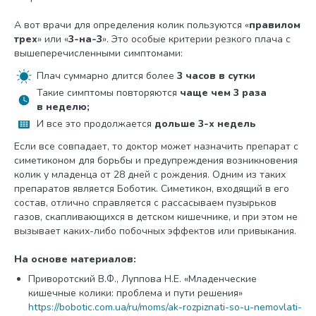
А вот врачи для определения колик пользуются «
правилом
трех
» или «
3-на-3
». Это особые критерии резкого плача с
вышеперечисленными симптомами:
Плач суммарно длится более
3 часов в сутки
Такие симптомы повторяются
чаще чем 3 раза
в неделю;
И все это продолжается
дольше 3-х недель
Если все совпадает, то доктор может назначить препарат с
симетиконом для борьбы и предупреждения возникновения
колик у младенца от 28 дней с рождения. Одним из таких
препаратов является Боботик. Симетикон, входящий в его
состав, отлично справляется с рассасываем пузырьков
газов, скапливающихся в детском кишечнике, и при этом не
вызывает каких-либо побочных эффектов или привыкания.
На основе материалов:
Приворотский В.Ф., Луппова Н.Е. «Младенческие
кишечные колики: проблема и пути решения»
https://bobotic.com.ua/ru/moms/ak-rozpiznati-so-u-nemovlati-