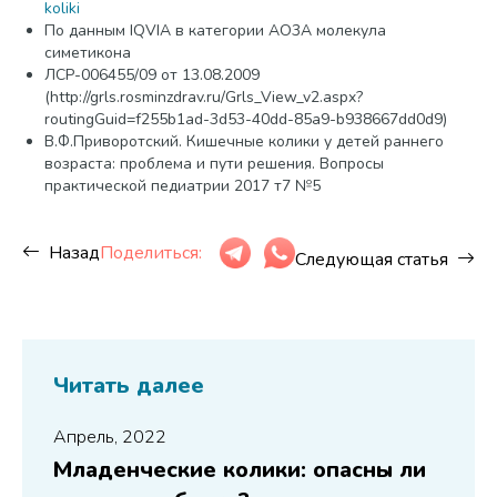
koliki
По данным IQVIA в категории AO3A молекула
симетикона
ЛСР-006455/09 от 13.08.2009
(http://grls.rosminzdrav.ru/Grls_View_v2.aspx?
routingGuid=f255b1ad-3d53-40dd-85a9-b938667dd0d9)
В.Ф.Приворотский. Кишечные колики у детей раннего
возраста: проблема и пути решения. Вопросы
практической педиатрии 2017 т7 №5
Назад
Поделиться:
Следующая статья
Читать далее
Апрель, 2022
Младенческие колики: опасны ли